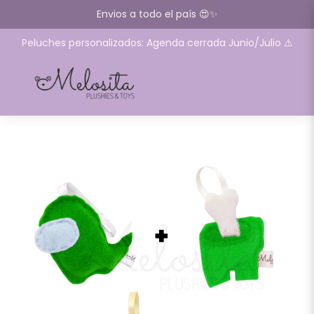
Envios a todo el país 😍✨
Peluches personalizados: Agenda cerrada Junio/Julio ⚠️