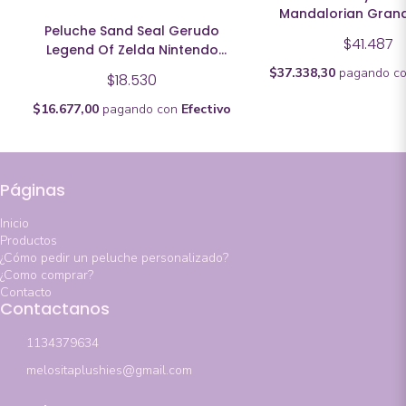
Mandalorian Gran
Peluche Sand Seal Gerudo
Artesanal
$41.487
Legend Of Zelda Nintendo
Artesanal
$37.338,30
pagando c
$18.530
$16.677,00
pagando con
Efectivo
Páginas
Inicio
Productos
¿Cómo pedir un peluche personalizado?
¿Como comprar?
Contacto
Contactanos
1134379634
melositaplushies@gmail.com