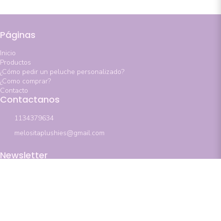
Páginas
Inicio
Productos
¿Cómo pedir un peluche personalizado?
¿Como comprar?
Contacto
Contactanos
1134379634
melositaplushies@gmail.com
Newsletter
Suscribirse