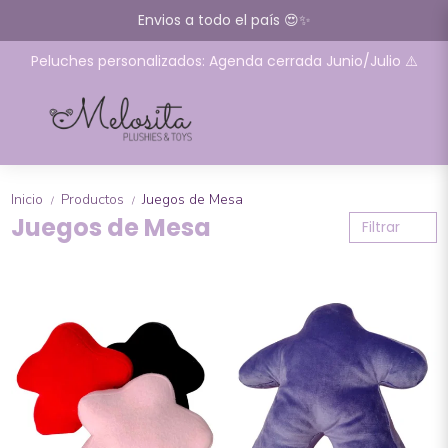
Envios a todo el país 😍✨
Peluches personalizados: Agenda cerrada Junio/Julio ⚠️
Inicio
Productos
Juegos de Mesa
/
/
Juegos de Mesa
Filtrar