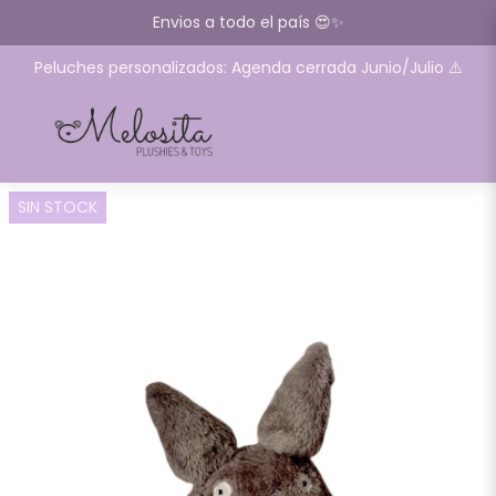
Envios a todo el país 😍✨
Peluches personalizados: Agenda cerrada Junio/Julio ⚠️
SIN STOCK