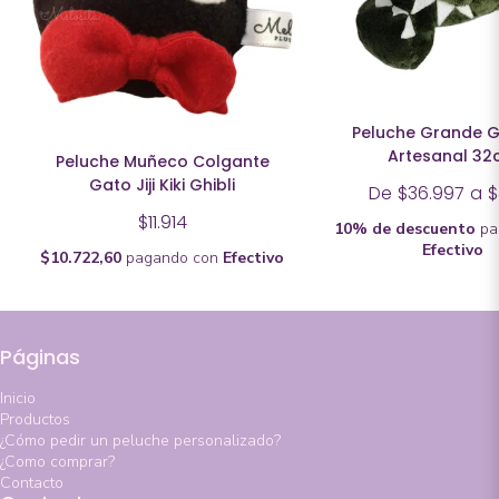
Peluche Grande G
Artesanal 3
Peluche Muñeco Colgante
Gato Jiji Kiki Ghibli
De
$36.997
a
$
$11.914
10% de descuento
pa
Efectivo
$10.722,60
pagando con
Efectivo
Páginas
Inicio
Productos
¿Cómo pedir un peluche personalizado?
¿Como comprar?
Contacto