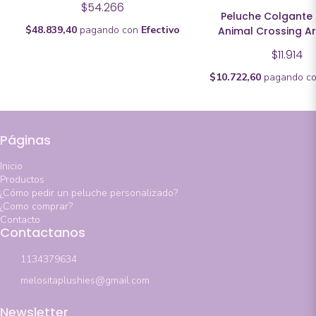
$54.266
Peluche Colgante 
$48.839,40
pagando con
Efectivo
Animal Crossing A
$11.914
$10.722,60
pagando c
Páginas
Inicio
Productos
¿Cómo pedir un peluche personalizado?
¿Como comprar?
Contacto
Contactanos
1134379634
melositaplushies@gmail.com
Newsletter