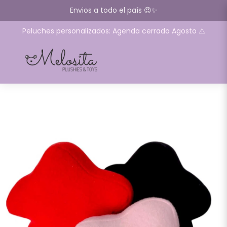
Envios a todo el país 😍✨
Peluches personalizados: Agenda cerrada Agosto ⚠️